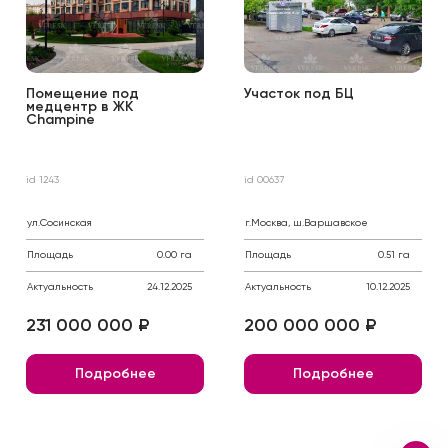
Помещение под
Участок под БЦ
медцентр в ЖК
Сhampine
id 1243
id 00637
ул.Сосинская
г.Москва, ш.Варшавское
Площадь
0.00 га
Площадь
0.51 га
Актуальность
24.12.2025
Актуальность
10.12.2025
231 000 000 ₽
200 000 000 ₽
Подробнее
Подробнее