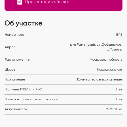
Презентация объекта
Об участке
Номер лота
1845
р-н Раменский, с.п.Софьинское,
Адрес
д.Тяжино
Расположение
Московская область
Шоссе
Новорязанское
Назначение
Коммерческое назначение
Наличие ГПЗУ или РнС
Нет
Возможно совместное освоение
Нет
Актуальность
27.01.2026