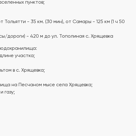
аселенных пунктов;
Тольятти - 35 км. (30 мин), от Самары - 125 км (1 ч 50
ы/дороги) - 420 м до ул. Тополиная с. Хрящевка
водохранилища:
длине участка;
ьтом в с. Хрящевка;
лища на Песчаном мысе села Хрящевка;
 газу;