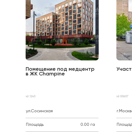
Помещение под медцентр
Участ
в ЖК Сhampine
id 1243
id 00637
ул.Сосинская
г.Моск
Площадь
0.00 га
Площад