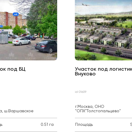
ок под БЦ
Участок под логистик
Внуково
id 01609
г.Москва, ОНО
ва, ш.Варшавское
"ОПХ"Толстопальцево"
ь
0.51 га
Площадь