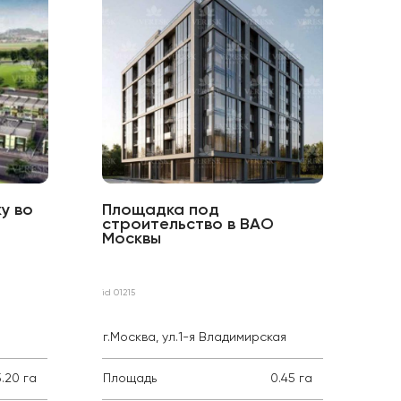
у во
Площадка под
Зе
строительство в ВАО
ст
Москвы
Во
id 14
id 01215
Ирк
г.Москва, ул.1-я Владимирская
рай
5.20 га
Площадь
0.45 га
Пло