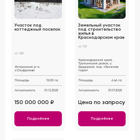
Участок под
Земельный участок
коттеджный поселок
под строительство
жилья в
Краснодарском крае
id 739
id 1381
Краснодарский край,
Туапсинский район, с.
Истринский р-н,
Дедеркой, мкр. «Зеленая
с.Онуфриево
гора»
Площадь
15.00 га
Площадь
6.46 га
Актуальность
01.12.2025
Актуальность
31.07.2025
150 000 000 ₽
Цена по запросу
Подробнее
Подробнее