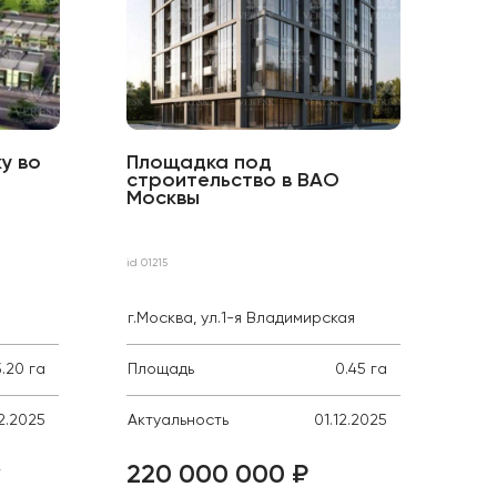
у во
Площадка под
Зе
строительство в ВАО
ст
Москвы
Во
id 14
id 01215
Ирк
г.Москва, ул.1-я Владимирская
рай
5.20 га
Площадь
0.45 га
Пло
12.2025
Актуальность
01.12.2025
Акт
220 000 000 ₽
25