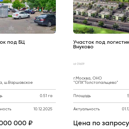
ок под БЦ
Участок под логистик
Внуково
id 01609
г.Москва, ОНО
ва, ш.Варшавское
"ОПХ"Толстопальцево"
ь
0.51 га
Площадь
ьность
10.12.2025
Актуальность
01.
000 000 ₽
Цена по запросу