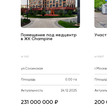
Помещение под медцентр
Участ
в ЖК Сhampine
id 1243
id 00637
ул.Сосинская
г.Моск
Площадь
0.00 га
Площад
Актуальность
24.12.2025
Актуал
231 000 000 ₽
200 